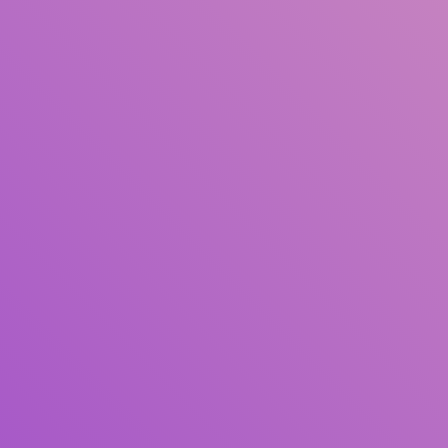
Judul
Pengarang
Subjek
ISBN/ISSN
Tipe Koleksi
Lokasi
GMD