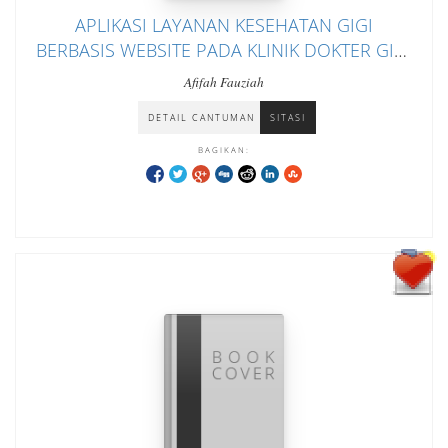
APLIKASI LAYANAN KESEHATAN GIGI
BERBASIS WEBSITE PADA KLINIK DOKTER GIGI
TOOTH ART KOTA MALANG
Afifah Fauziah
DETAIL CANTUMAN
SITASI
BAGIKAN: