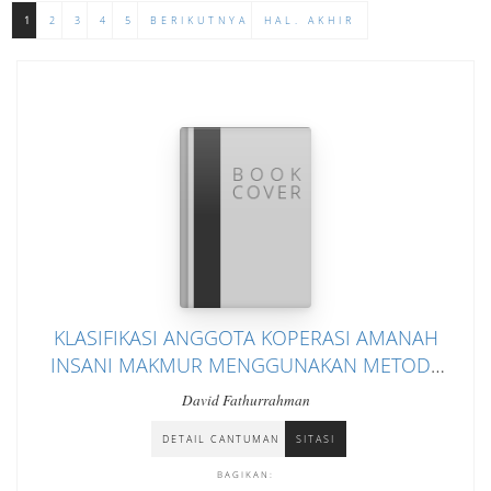
1
2
3
4
5
BERIKUTNYA
HAL. AKHIR
KLASIFIKASI ANGGOTA KOPERASI AMANAH
INSANI MAKMUR MENGGUNAKAN METODE
NAIVE BAYES
David Fathurrahman
DETAIL CANTUMAN
SITASI
BAGIKAN: