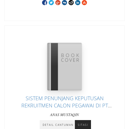
SISTEM PENUNJANG KEPUTUSAN
REKRUITMEN CALON PEGAWAI DI PT
GUDANG GARAM TBK DENGAN METODE
ANAS MUSTAQIN
SIMPLE ADDITIVE WEIGHTING (SAW)
DETAIL CANTUMAN
SITASI