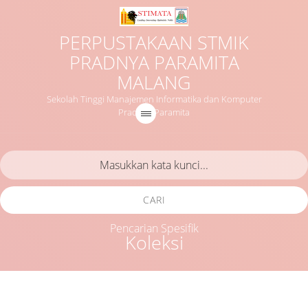
PERPUSTAKAAN STMIK
PRADNYA PARAMITA
MALANG
Sekolah Tinggi Manajemen Informatika dan Komputer
Pradnya Paramita
CARI
Pencarian Spesifik
Koleksi