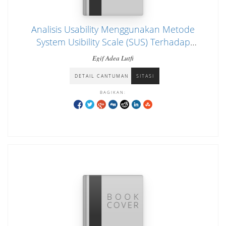
Analisis Usability Menggunakan Metode
System Usibility Scale (SUS) Terhadap
Pengguna Website SMK Muhammadiyah 6
Egif Adea Lutfi
Donomulyo, Malang
DETAIL CANTUMAN
SITASI
BAGIKAN: