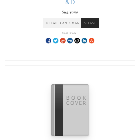
& D
Sugiyono
DETAIL CANTUMAN
SITASI
BAGIKAN: