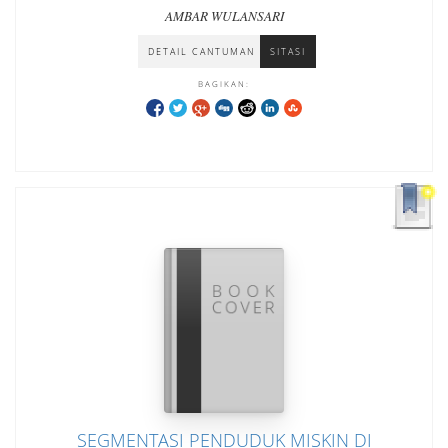
PARAMITA MALANG
AMBAR WULANSARI
DETAIL CANTUMAN
SITASI
BAGIKAN:
SEGMENTASI PENDUDUK MISKIN DI