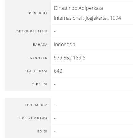
Dinastindo Adiperkasa
PENERBIT
Internasional
:
Jogjakarta
.,
1994
-
DESKRIPSI FISIK
Indonesia
BAHASA
979 552 189 6
ISBN/ISSN
640
KLASIFIKASI
-
TIPE ISI
-
TIPE MEDIA
-
TIPE PEMBAWA
-
EDISI