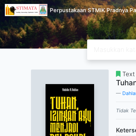
Perpustakaan STMIK Pradnya Pa
Text
Tuhan
Dahla
Tidak Te
Keters