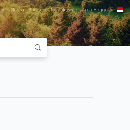
asi
Berita
Bantuan
Pustakawan
Area Anggota