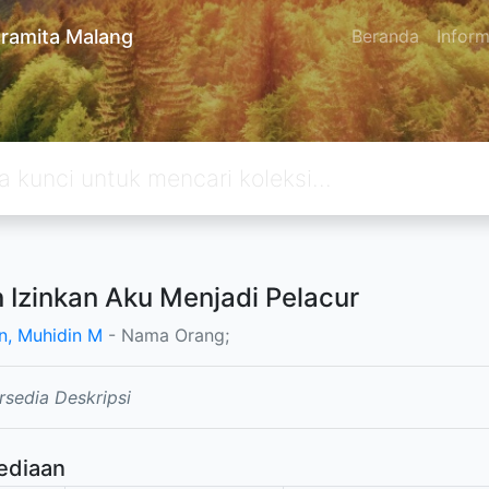
ramita Malang
Beranda
Inform
 Izinkan Aku Menjadi Pelacur
n, Muhidin M
- Nama Orang;
rsedia Deskripsi
ediaan