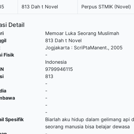
85
813 Dah t Novel
Perpus STMIK (Novel)
si Detail
ri
Memoar Luka Seorang Muslimah
gil
813 Dah t Novel
t
Jogjakarta
:
ScriPtaManent
.,
2005
i Fisik
-
Indonesia
SN
9799946115
si
813
-
dia
-
embawa
-
-
-
il Spesifik
Biarlah aku hidup dalam gelimang api 
seorang manusia bisa belajar dewasa
aan
-