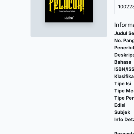
10022
Informa
Judul Se
No. Pang
Penerbi
Deskrips
Bahasa
ISBN/IS
Klasifika
Tipe Isi
Tipe Me
Tipe P
Edisi
Subjek
Info Deta
Pernyat