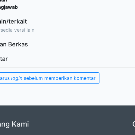
ngjawab
ain/terkait
sedia versi lain
an Berkas
tar
harus
login
sebelum memberikan komentar
ang Kami