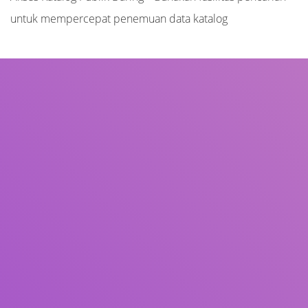
untuk mempercepat penemuan data katalog
Judul
Pengarang
Subjek
ISBN/ISSN
Tipe Koleksi
Lokasi