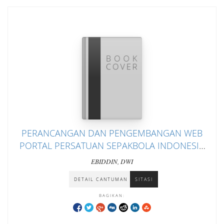
PERANCANGAN DAN PENGEMBANGAN WEB
PORTAL PERSATUAN SEPAKBOLA INDONESIA
KEDIRI (PERSIK KEDIRI)
EBIDDIN, DWI
DETAIL CANTUMAN
SITASI
BAGIKAN: