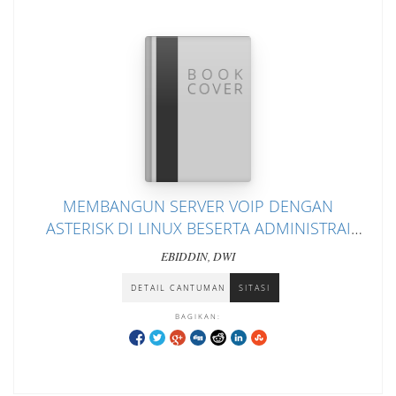
MEMBANGUN SERVER VOIP DENGAN
ASTERISK DI LINUX BESERTA ADMINISTRAI
USER BERBASIS WEBSITE
EBIDDIN, DWI
DETAIL CANTUMAN
SITASI
BAGIKAN: