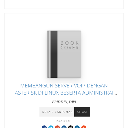
MEMBANGUN SERVER VOIP DENGAN
ASTERISK DI LINUX BESERTA ADMINISTRAI
USER BERBASIS WEBSITE
EBIDDIN, DWI
DETAIL CANTUMAN
SITASI
BAGIKAN: