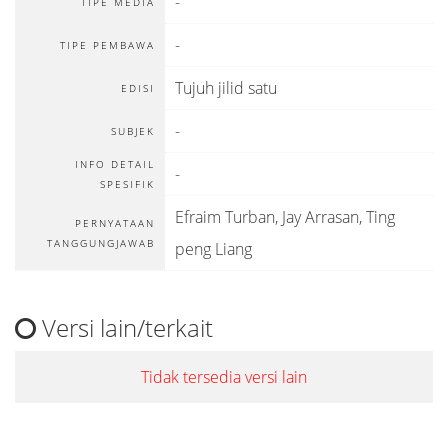
-
TIPE MEDIA
-
TIPE PEMBAWA
Tujuh jilid satu
EDISI
-
SUBJEK
INFO DETAIL
-
SPESIFIK
Efraim Turban, Jay Arrasan, Ting
PERNYATAAN
TANGGUNGJAWAB
peng Liang
Versi lain/terkait
Tidak tersedia versi lain