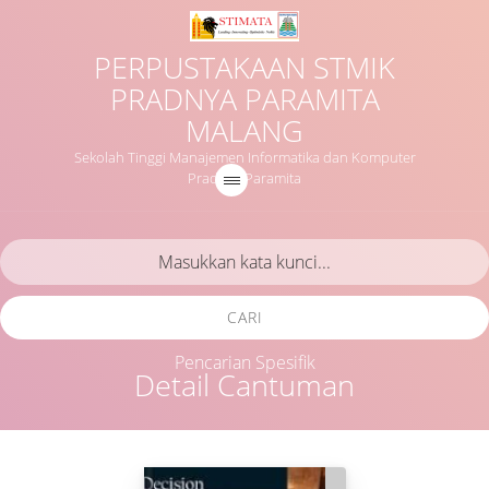
PERPUSTAKAAN STMIK
PRADNYA PARAMITA
MALANG
Sekolah Tinggi Manajemen Informatika dan Komputer
Pradnya Paramita
CARI
Pencarian Spesifik
Detail Cantuman