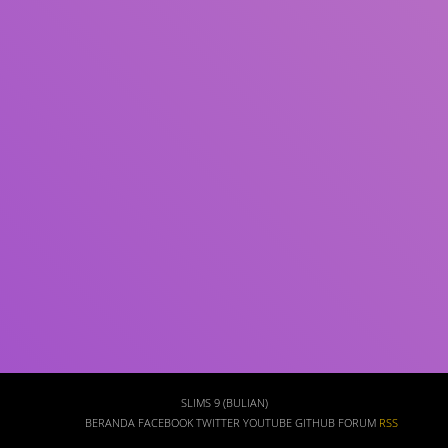
Subjek
ISBN/ISSN
Tipe Koleksi
Lokasi
GMD
Cari
SLIMS 9 (BULIAN)
BERANDA
FACEBOOK
TWITTER
YOUTUBE
GITHUB
FORUM
RSS