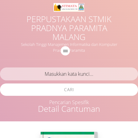
PERPUSTAKAAN STMIK
PRADNYA PARAMITA
MALANG
Sekolah Tinggi Manajemen Informatika dan Komputer
Pradnya Paramita
CARI
Pencarian Spesifik
Detail Cantuman