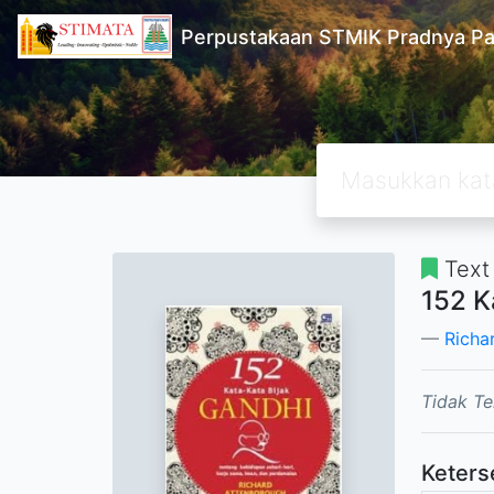
Perpustakaan STMIK Pradnya Pa
Text
152 K
Richa
Tidak Te
Keters