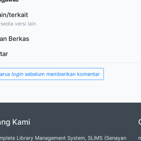
ain/terkait
sedia versi lain
an Berkas
tar
harus
login
sebelum memberikan komentar
ang Kami
mplete Library Management System, SLiMS (Senayan
m