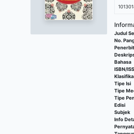
101301
Informa
Judul Se
No. Pang
Penerbi
Deskrips
Bahasa
ISBN/IS
Klasifika
Tipe Isi
Tipe Me
Tipe P
Edisi
Subjek
Info Deta
Pernyat
Tanggu