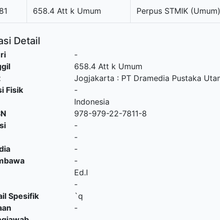
81
658.4 Att k Umum
Perpus STMIK (Umum
si Detail
ri
-
gil
658.4 Att k Umum
t
Jogjakarta
:
PT Dramedia Pustaka Uta
i Fisik
-
Indonesia
SN
978-979-22-7811-8
si
-
-
dia
-
embawa
-
Ed.I
-
il Spesifik
`q
aan
-
ngjawab