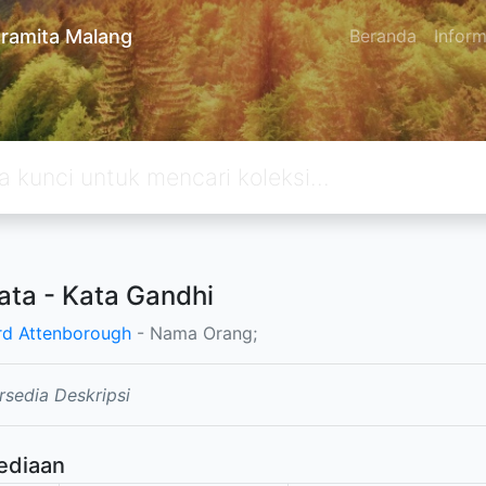
ramita Malang
Beranda
Inform
ata - Kata Gandhi
rd Attenborough
- Nama Orang;
rsedia Deskripsi
ediaan