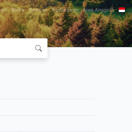
asi
Berita
Bantuan
Pustakawan
Area Anggota