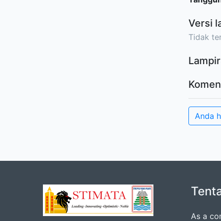
Versi l
Tidak ter
Lampir
Komen
Anda 
Tent
As a co