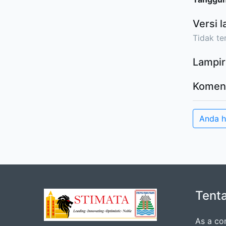
Versi l
Tidak ter
Lampir
Komen
Anda 
Tent
As a co