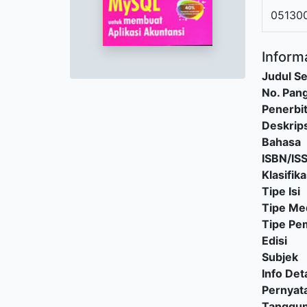
05130
Informa
Judul Se
No. Pang
Penerbi
Deskrips
Bahasa
ISBN/IS
Klasifika
Tipe Isi
Tipe Me
Tipe P
Edisi
Subjek
Info Deta
Pernyat
Tanggu