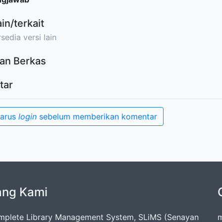
ain/terkait
sedia versi lain
an Berkas
tar
harus
login
sebelum memberikan komentar
ang Kami
mplete Library Management System, SLiMS (Senayan
m