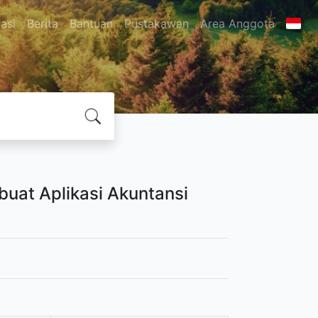
asi
Berita
Bantuan
Pustakawan
Area Anggota
uat Aplikasi Akuntansi