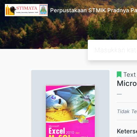
Perpustakaan STMIK Pradnya Pa
Text
Micro
Tidak Te
Keters