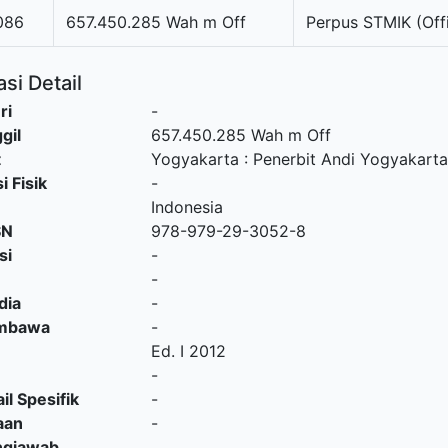
086
657.450.285 Wah m Off
Perpus STMIK (Off
si Detail
ri
-
gil
657.450.285 Wah m Off
t
Yogyakarta
:
Penerbit Andi Yogyakarta
i Fisik
-
Indonesia
SN
978-979-29-3052-8
si
-
-
dia
-
embawa
-
Ed. I 2012
-
il Spesifik
-
aan
-
ngjawab