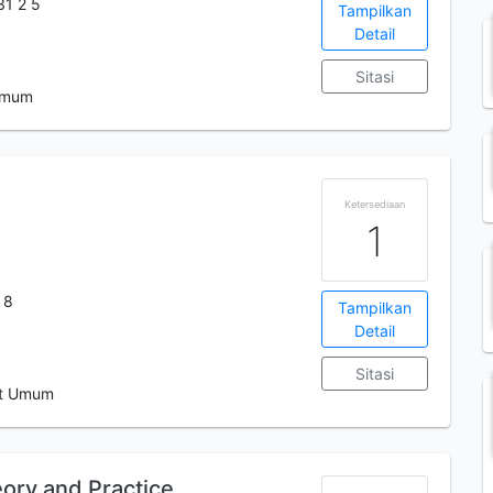
31 2 5
Tampilkan
Detail
Sitasi
 Umum
Ketersediaan
1
 8
Tampilkan
Detail
Sitasi
 t Umum
eory and Practice