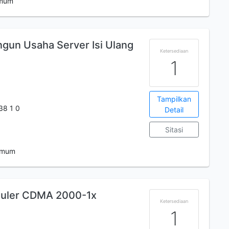
Umum
un Usaha Server Isi Ulang
Ketersediaan
1
Tampilkan
38 1 0
Detail
Sitasi
 Umum
luler CDMA 2000-1x
Ketersediaan
1