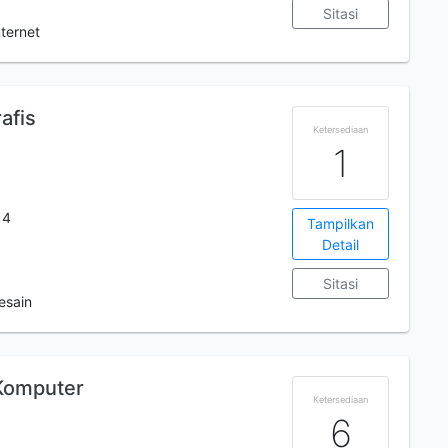
Sitasi
ternet
afis
Ketersediaan
1
 4
Tampilkan
Detail
Sitasi
esain
 Komputer
Ketersediaan
6