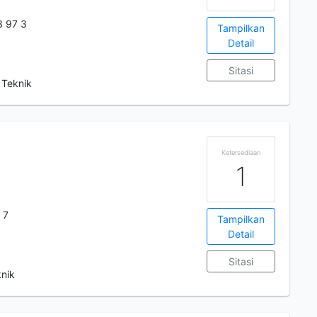
3 97 3
Tampilkan
Detail
Sitasi
 Teknik
Ketersediaan
1
 7
Tampilkan
Detail
Sitasi
knik