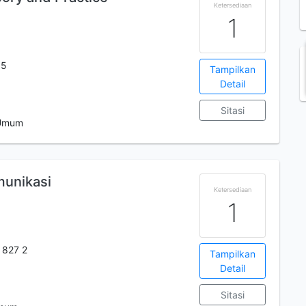
Ketersediaan
1
 5
Tampilkan
Detail
Sitasi
 Umum
unikasi
Ketersediaan
1
 827 2
Tampilkan
Detail
Sitasi