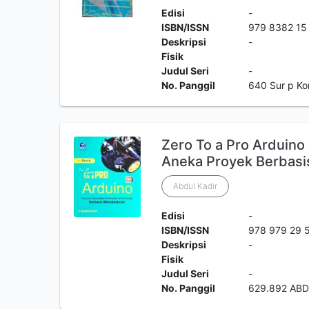
Edisi
-
ISBN/ISSN
979 8382 15
Deskripsi
-
Fisik
Judul Seri
-
No. Panggil
640 Sur p K
Zero To a Pro Arduin
Aneka Proyek Berbasis
Abdul Kadir
Edisi
-
ISBN/ISSN
978 979 29 
Deskripsi
-
Fisik
Judul Seri
-
No. Panggil
629.892 ABD