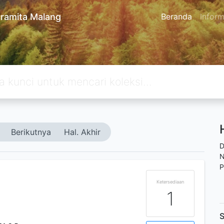
ramita Malang
Beranda
Inform
Berikutnya
Hal. Akhir
D
N
P
Ketersediaan
1
S