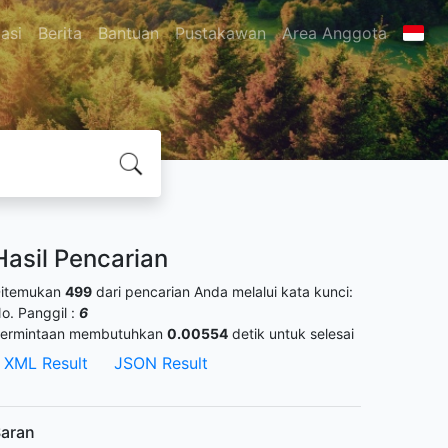
asi
Berita
Bantuan
Pustakawan
Area Anggota
Hasil Pencarian
itemukan
499
dari pencarian Anda melalui kata kunci:
o. Panggil :
6
ermintaan membutuhkan
0.00554
detik untuk selesai
XML Result
JSON Result
aran