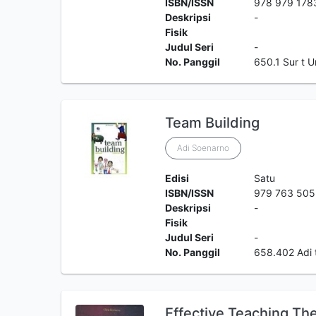
ISBN/ISSN
978 979 178
Deskripsi
-
Fisik
Judul Seri
-
No. Panggil
650.1 Sur t
Team Building
Adi Soenarno
Edisi
Satu
ISBN/ISSN
979 763 505
Deskripsi
-
Fisik
Judul Seri
-
No. Panggil
658.402 Adi
Effective Teaching Th