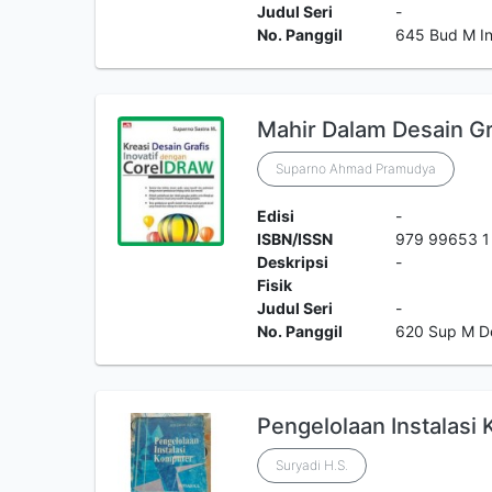
Judul Seri
-
No. Panggil
645 Bud M In
Mahir Dalam Desain Gr
Suparno Ahmad Pramudya
Edisi
-
ISBN/ISSN
979 99653 1
Deskripsi
-
Fisik
Judul Seri
-
No. Panggil
620 Sup M D
Pengelolaan Instalasi
Suryadi H.S.