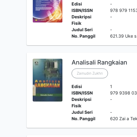
Edisi
-
ISBN/ISSN
978 979 115
Deskripsi
-
Fisik
Judul Seri
-
No. Panggil
621.39 Uke s
Analisali Rangkaian
Zainudin Zukhri
Edisi
1
ISBN/ISSN
979 9398 03
Deskripsi
-
Fisik
Judul Seri
-
No. Panggil
620 Zai a Te