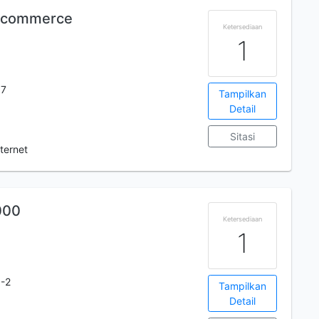
E-commerce
Ketersediaan
1
 7
Tampilkan
Detail
Sitasi
ternet
000
Ketersediaan
1
-2
Tampilkan
Detail