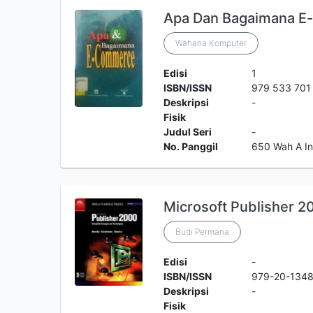
Apa Dan Bagaimana 
Wahana Komputer
Edisi
1
ISBN/ISSN
979 533 701
Deskripsi
-
Fisik
Judul Seri
-
No. Panggil
650 Wah A In
Microsoft Publisher 2
Budi Permana
Edisi
-
ISBN/ISSN
979-20-1348
Deskripsi
-
Fisik