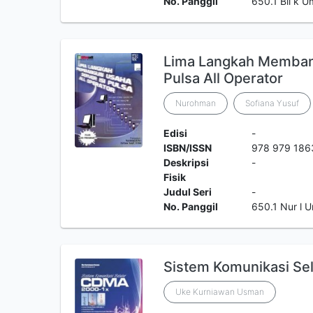
No. Panggil
650.1 Bil k 
Lima Langkah Membang
Pulsa All Operator
Nurohman
Sofiana Yusuf
Edisi
-
ISBN/ISSN
978 979 186
Deskripsi
-
Fisik
Judul Seri
-
No. Panggil
650.1 Nur l
Sistem Komunikasi Se
Uke Kurniawan Usman