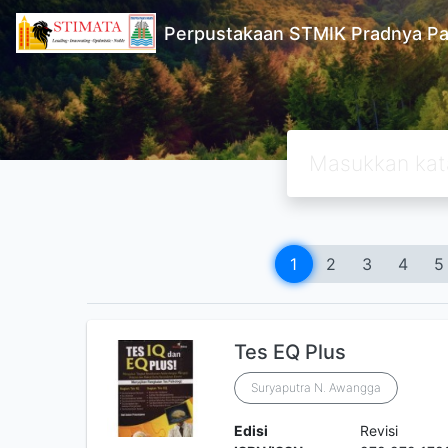
Perpustakaan STMIK Pradnya Pa
1
2
3
4
5
Tes EQ Plus
Suryaputra N. Awangga
Edisi
Revisi