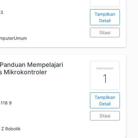
 3
Tampilkan
Detail
Sitasi
omputerUmum
o Panduan Mempelajari
Ketersediaan
 Mikrokontroler
1
Tampilkan
5118 9
Detail
Sitasi
 Z Robotik