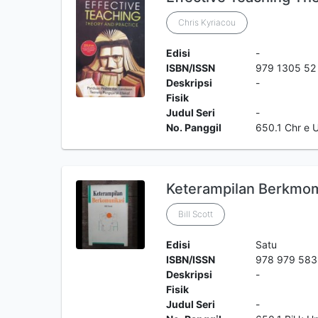
Chris Kyriacou
Edisi
-
ISBN/ISSN
979 1305 52
Deskripsi
-
Fisik
Judul Seri
-
No. Panggil
650.1 Chr e
Keterampilan Berkmom
Bill Scott
Edisi
Satu
ISBN/ISSN
978 979 583
Deskripsi
-
Fisik
Judul Seri
-